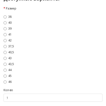
Размер
38
40
39
41
42
37,5
40,5
43
43,5
44
45
46
Кол-во