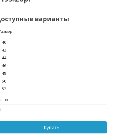
оступные варианты
Размер
40
42
44
46
48
50
52
л-во
Купить