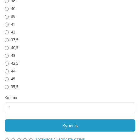
38
40
39
41
42
37,5
40,5
43
43,5
44
45
35,5
Кол-во
Купить
0 отзывов
/
Написать отзыв