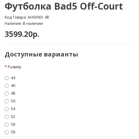
Футболка Bad5 Off-Court
Код Товара: AHSV061-4R
Наличие: В наличии
3599.20р.
Доступные варианты
Размер
44
46
48
50
54
52
56
58