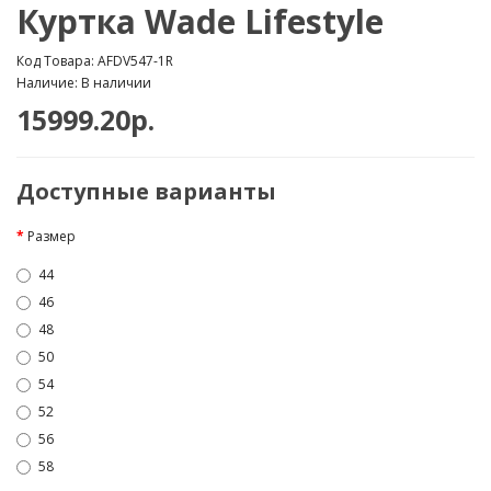
Куртка Wade Lifestyle
Код Товара: AFDV547-1R
Наличие: В наличии
15999.20р.
Доступные варианты
Размер
44
46
48
50
54
52
56
58