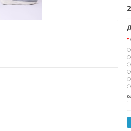
2
Д
Ко