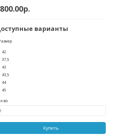
800.00р.
оступные варианты
Размер
42
37,5
43
43,5
44
45
л-во
Купить