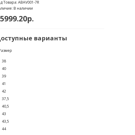
д Товара: ABAV001-7R
личие: В наличии
5999.20р.
оступные варианты
Размер
38
40
39
41
42
37,5
40,5
43
43,5
44