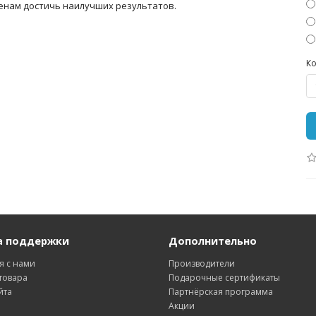
менам достичь наилучших результатов.
Ко
а поддержки
Дополнительно
я с нами
Производители
товара
Подарочные сертификаты
йта
Партнёрская программа
Акции