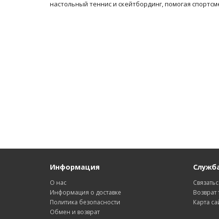
настольный теннис и скейтбординг, помогая спортс
Информация
Служб
О нас
Связатьс
Информация о доставке
Возврат 
Политика безопасности
Карта са
Обмен и возврат