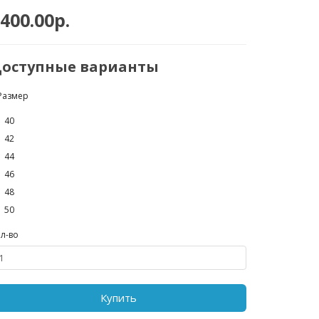
400.00р.
оступные варианты
Размер
40
42
44
46
48
50
л-во
Купить