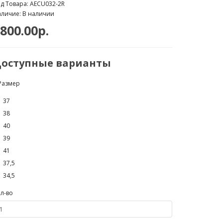
д Товара: AECU032-2R
личие: В наличии
800.00р.
оступные варианты
Размер
37
38
40
39
41
37,5
34,5
л-во