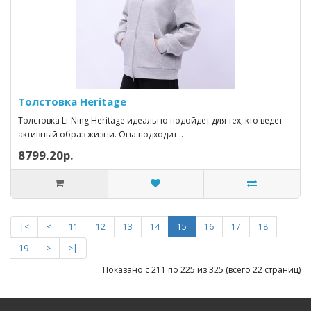
Толстовка Heritage
Толстовка Li-Ning Heritage идеально подойдет для тех, кто ведет
активный образ жизни. Она подходит ..
8799.20р.
|<
<
11
12
13
14
15
16
17
18
19
>
>|
Показано с 211 по 225 из 325 (всего 22 страниц)